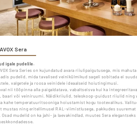
AVOX Sera
d igale pudelile.
OX Sera Series on kujundatud avara riiulipaigutusega, mis mahuta
adis pudelid, mida tavalised veinikülmikud sageli sobitada ei suuda
tele, valgetele ja roosa veinidele ideaalseid hoiutingimusi.
val nii tööpinna alla paigaldatava, vabaltseisva kui ka integreerita
, baari või veiniruumi. Näidikriiulid, teleskoop-puidust riiulid ning
ja kahe temperatuuritsooniga hoiustamist kogu tootevalikus. Valitu
t mustas ning eritellimusel RAL-viimistlusega, pakkudes suuremat d
. Osad mudelid on ka jahi- ja laevakindlad, muutes Sera elegantseks
keskkondadesse.