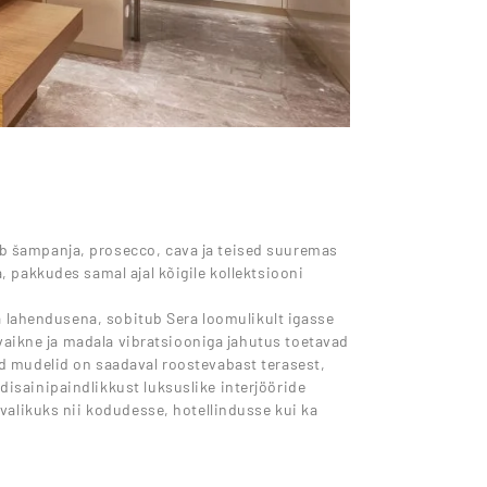
b šampanja, prosecco, cava ja teised suuremas
, pakkudes samal ajal kõigile kollektsiooni
va lahendusena, sobitub Sera loomulikult igasse
 vaikne ja madala vibratsiooniga jahutus toetavad
d mudelid on saadaval roostevabast terasest,
isainipaindlikkust luksuslike interjööride
 valikuks nii kodudesse, hotellindusse kui ka