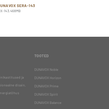
DUNAVOX SERA-143
X-143.468MB
TOOTED
DUNAVOX Noble
nikastitused ja
DUNAVOX Horizon
ionaalne disain,
DUNAVOX Prime
energiatõhus
DUNAVOX Spirit
DUNAVOX Balance