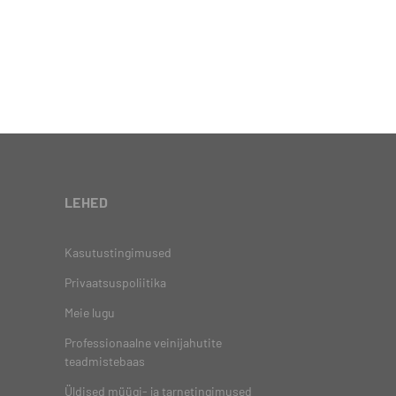
LEHED
Kasutustingimused
Privaatsuspoliitika
Meie lugu
Professionaalne veinijahutite
teadmistebaas
Üldised müügi- ja tarnetingimused