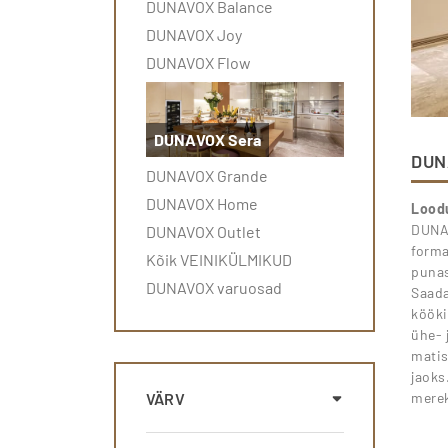
DUNAVOX Balance
DUNAVOX Joy
DUNAVOX Flow
DUNAVOX Sera
DUN
DUNAVOX Grande
DUNAVOX Home
Loodu
DUNAV
DUNAVOX Outlet
forma
Kõik VEINIKÜLMIKUD
punas
DUNAVOX varuosad
Saada
kööki
ühe- 
matis
jaoks
VÄRV
mere