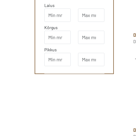
Laius
Kõrgus
D
Pikkus