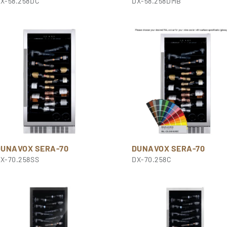
X-58.258DC
DX-58.258DMB
DUNAVOX SERA-70
DUNAVOX SERA-70
X-70.258SS
DX-70.258C