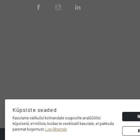
Küpsiste seaded
Kasutame valikulisi kolmandate osapoolte analüütilisi
küpsiseid, et mõista, kuidas te veebisaiti kasutate, et pakkuda
paremat kogemust.
Loe lähemalt
© 2026 Dunavox