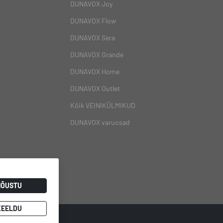
DUNAVOX Joy
DUNAVOX Flow
DUNAVOX Sera
DUNAVOX Grande
DUNAVOX Home
DUNAVOX Outlet
Kõik VEINIKÜLMIKUD
DUNAVOX varuosad
NÕUSTU
KEELDU