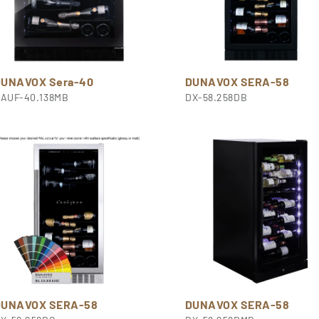
DUNAVOX Sera-40
DUNAVOX SERA-58
AUF-40.138MB
DX-58.258DB
DUNAVOX SERA-58
DUNAVOX SERA-58