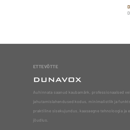
D
ETTEVÕTTE
Auhinnata saanud kaubamärk, professionaalsed vei
jahutamislahendused kodus, minimalistlik ja funkts
praktiline sisekujundus, kaasaegne tehnoloogia ja 
jõudlus.