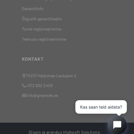
Garantiiinfo
Õiguslik garantiiteatis
Toote registreerimine
Teenuse registreerimine
KONTAKT
74201 Harjumaa Laulupeo 2,
+372 602 2400
info@greentek.ee
Kas saan teid aidata?
Disain ja arendus
Highsoft Solutions