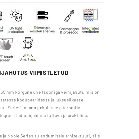
IJAHUTUS VIIMISTLETUD
55 mm kõrgune ühe tsooniga veinijahuti, mis on
setesse kodubaaridesse ja luksuslikesse
e Series’i osana pakub see alternatiivi
egreeritud paigalduse tuttava ja praktilise,
 ja Noble Series sulandumisele arhitektuuri, siis