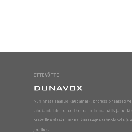
ETTEVÕTTE
Auhinnata saanud kaubamärk, professionaalsed vei
jahutamislahendused kodus, minimalistlik ja funkts
praktiline sisekujundus, kaasaegne tehnoloogia ja 
jõudlus.