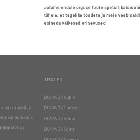
Jätame endale õiguse toote spetsifikatsioo
tähele, et tegelike toodete ja meie veebisaidil
esineda väikesed erinevused.
TOOTED
DUNAVOX Noble
nikastitused ja
DUNAVOX Horizon
ionaalne disain,
DUNAVOX Prime
energiatõhus
DUNAVOX Spirit
DUNAVOX Balance