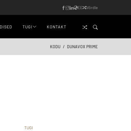
EE
Võrdle
DISED
TUGI
KONTAKT
KODU
DUNAVOX PRIME
TUGI