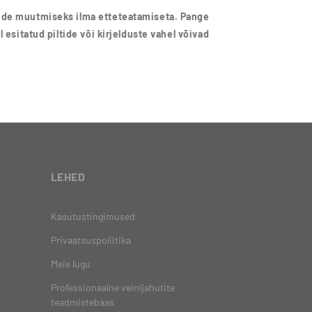
nide muutmiseks ilma etteteatamiseta. Pange
 esitatud piltide või kirjelduste vahel võivad
LEHED
Kasutustingimused
Privaatsuspoliitika
Meie lugu
Professionaalne veinijahutite
teadmistebaas