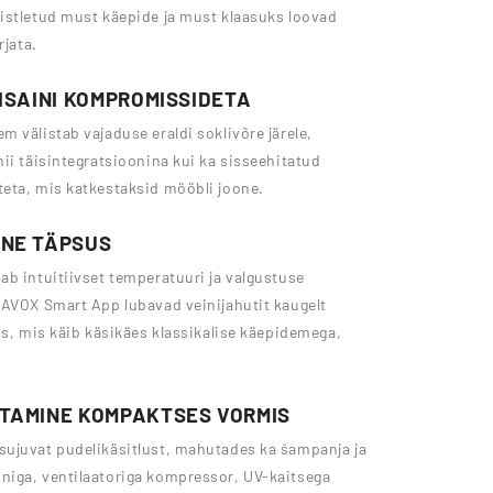
istletud must käepide ja must klaasuks loovad
rjata.
DISAINI KOMPROMISSIDETA
 välistab vajaduse eraldi soklivõre järele,
ii täisintegratsioonina kui ka sisseehitatud
teta, mis katkestaksid mööbli joone.
ANE TÄPSUS
ab intuitiivset temperatuuri ja valgustuse
NAVOX Smart App lubavad veinijahutit kaugelt
us, mis käib käsikäes klassikalise käepidemega,
ITAMINE KOMPAKTSES VORMIS
sujuvat pudelikäsitlust, mahutades ka šampanja ja
niga, ventilaatoriga kompressor, UV-kaitsega