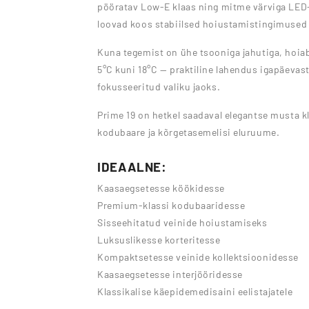
pööratav Low-E klaas ning mitme värviga LED-
loovad koos stabiilsed hoiustamistingimused
Kuna tegemist on ühe tsooniga jahutiga, hoia
5°C kuni 18°C — praktiline lahendus igapäevas
fokusseeritud valiku jaoks.
Prime 19 on hetkel saadaval elegantse musta k
kodubaare ja kõrgetasemelisi eluruume.
IDEAALNE:
Kaasaegsetesse köökidesse
Premium-klassi kodubaaridesse
Sisseehitatud veinide hoiustamiseks
Luksuslikesse korteritesse
Kompaktsetesse veinide kollektsioonidesse
Kaasaegsetesse interjööridesse
Klassikalise käepidemedisaini eelistajatele