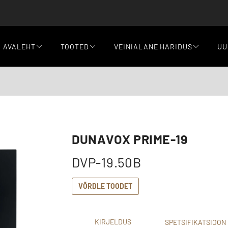
AVALEHT
TOOTED
VEINIALANE HARIDUS
UU
DUNAVOX PRIME-19
DVP-19.50B
VÕRDLE TOODET
KIRJELDUS
SPETSIFIKATSIOON