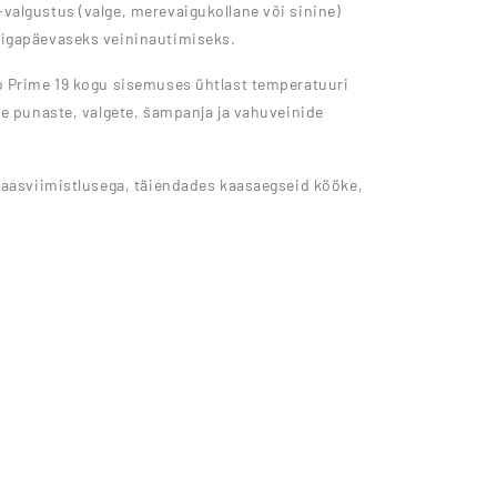
valgustus (valge, merevaigukollane või sinine)
 igapäevaseks veininautimiseks.
b Prime 19 kogu sisemuses ühtlast temperatuuri
te punaste, valgete, šampanja ja vahuveinide
laasviimistlusega, täiendades kaasaegseid kööke,