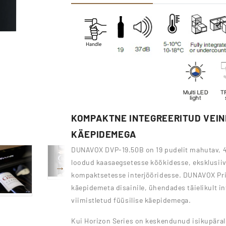
KOMPAKTNE INTEGREERITUD VEIN
KÄEPIDEMEGA
DUNAVOX DVP-19.50B on 19 pudelit mahutav, 4
loodud kaasaegsetesse köökidesse, eksklusiiv
kompaktsetesse interjööridesse. DUNAVOX Prim
käepidemeta disainile, ühendades täielikult int
viimistletud füüsilise käepidemega.
Kui Horizon Series on keskendunud isikupärale