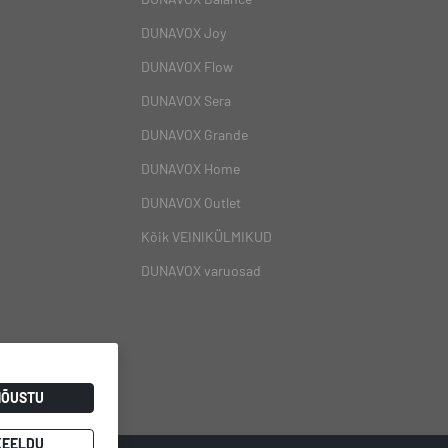
DUNAVOX Joy
DUNAVOX Flow
DUNAVOX Sera
DUNAVOX Grande
DUNAVOX Home
DUNAVOX Outlet
Kõik VEINIKÜLMIKUD
DUNAVOX varuosad
NÕUSTU
KEELDU