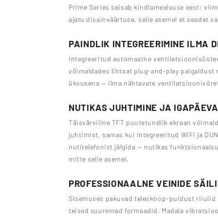
Prime Series seisab kindlameelsuse eest: viim
ajatu disainväärtuse, selle asemel et seadet va
PAINDLIK INTEGREERIMINE ILMA 
Integreeritud automaatne ventilatsioonisüsteem
võimaldades lihtsat plug-and-play paigaldust n
üksusena — ilma nähtavate ventilatsioonivõre
NUTIKAS JUHTIMINE JA IGAPÄEV
Täisvärviline TFT puutetundlik ekraan võimald
juhtimist, samas kui integreeritud WiFi ja DU
nutitelefonist jälgida — nutikas funktsionaals
mitte selle asemel.
PROFESSIONAALNE VEINIDE SÄIL
Sisemuses pakuvad teleskoop-puidust riiulid 
teised suuremad formaadid. Madala vibratsioo