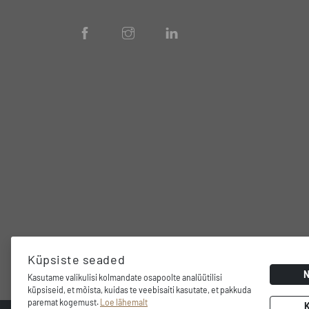
Küpsiste seaded
Kasutame valikulisi kolmandate osapoolte analüütilisi
küpsiseid, et mõista, kuidas te veebisaiti kasutate, et pakkuda
paremat kogemust.
Loe lähemalt