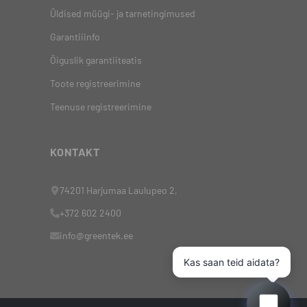
Üldised müügi- ja tarnetingimused
Garantiiinfo
Õiguslik garantiiteatis
Toote registreerimine
Teenuse registreerimine
KONTAKT
74201 Harjumaa Laulupeo 2,
+372 602 2400
info@greentek.ee
Kas saan teid aidata?