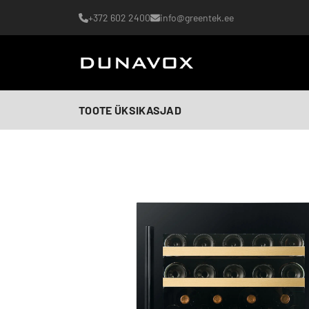
+372 602 2400
info@greentek.ee
TOOTE ÜKSIKASJAD
Tehisintellekti loodud pilt