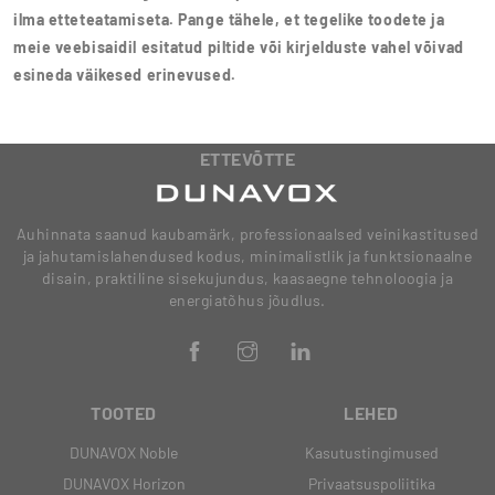
ilma etteteatamiseta. Pange tähele, et tegelike toodete ja
meie veebisaidil esitatud piltide või kirjelduste vahel võivad
esineda väikesed erinevused.
ETTEVÕTTE
Auhinnata saanud kaubamärk, professionaalsed veinikastitused
ja jahutamislahendused kodus, minimalistlik ja funktsionaalne
disain, praktiline sisekujundus, kaasaegne tehnoloogia ja
energiatõhus jõudlus.
TOOTED
LEHED
DUNAVOX Noble
Kasutustingimused
DUNAVOX Horizon
Privaatsuspoliitika