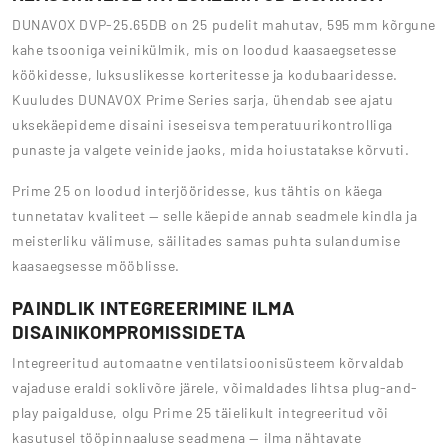
DUNAVOX DVP-25.65DB on 25 pudelit mahutav, 595 mm kõrgune
kahe tsooniga veinikülmik, mis on loodud kaasaegsetesse
köökidesse, luksuslikesse korteritesse ja kodubaaridesse.
Kuuludes DUNAVOX Prime Series sarja, ühendab see ajatu
uksekäepideme disaini iseseisva temperatuurikontrolliga
punaste ja valgete veinide jaoks, mida hoiustatakse kõrvuti.
Prime 25 on loodud interjööridesse, kus tähtis on käega
tunnetatav kvaliteet — selle käepide annab seadmele kindla ja
meisterliku välimuse, säilitades samas puhta sulandumise
kaasaegsesse mööblisse.
PAINDLIK INTEGREERIMINE ILMA
DISAINIKOMPROMISSIDETA
Integreeritud automaatne ventilatsioonisüsteem kõrvaldab
vajaduse eraldi soklivõre järele, võimaldades lihtsa plug-and-
play paigalduse, olgu Prime 25 täielikult integreeritud või
kasutusel tööpinnaaluse seadmena — ilma nähtavate