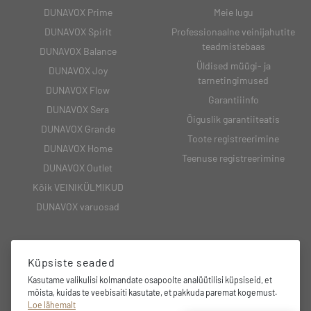
DUNAVOX Prime
Meie lugu
DUNAVOX Spirit
Professionaalne veinijahutite
teadmistebaas
DUNAVOX Balance
Üldised müügi- ja
DUNAVOX Joy
tarnetingimused
DUNAVOX Flow
Garantiiinfo
DUNAVOX Sera
Õiguslik garantiiteatis
DUNAVOX Grande
Toote registreerimine
DUNAVOX Home
Teenuse registreerimine
DUNAVOX Outlet
Kõik VEINIKÜLMIKUD
DUNAVOX varuosad
Küpsiste seaded
KONTAKT
Kasutame valikulisi kolmandate osapoolte analüütilisi küpsiseid, et
74201 Harjumaa Laulupeo 2,
mõista, kuidas te veebisaiti kasutate, et pakkuda paremat kogemust.
Loe lähemalt