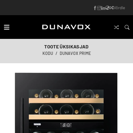
Võrdle
TOOTE ÜKSIKASJAD
KODU
DUNAVOX PRIME
Tehisintellekti loodud pilt