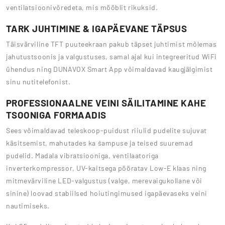
ventilatsioonivõredeta, mis mööblit rikuksid.
TARK JUHTIMINE & IGAPÄEVANE TÄPSUS
Täisvärviline TFT puuteekraan pakub täpset juhtimist mõlemas
jahutustsoonis ja valgustuses, samal ajal kui integreeritud WiFi
ühendus ning DUNAVOX Smart App võimaldavad kaugjälgimist
sinu nutitelefonist.
PROFESSIONAALNE VEINI SÄILITAMINE KAHE
TSOONIGA FORMAADIS
Sees võimaldavad teleskoop-puidust riiulid pudelite sujuvat
käsitsemist, mahutades ka šampuse ja teised suuremad
pudelid. Madala vibratsiooniga, ventilaatoriga
inverterkompressor, UV-kaitsega pööratav Low-E klaas ning
mitmevärviline LED-valgustus (valge, merevaigukollane või
sinine) loovad stabiilsed hoiutingimused igapäevaseks veini
nautimiseks.