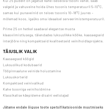
Kui 25 pudelit on jagatud kahe iseseisva tsooni vahel, saab
valgeid ja vahuveine hoida ühes tsoonis temperatuuril 5–10°C,
samas kui punaveinid on teises tsoonis 10–18°C juures –
mõlemad koos, igaüks oma ideaalsel serveerimistemperatuuril.
Prime 25 on hetkel saadaval elegantse musta
klaasviimistlusega, täiendades luksuslikke kööke, kaasaegseid
interjööre ning kompaktseid kvaliteetseid veinihoidlaprojekte.
TÄIUSLIK VALIK
Kaasaegsed köögid
Luksuslikud kodubaarid
Tööpinnaalune veinide hoiustamine
Luksuskorterid
Kompaktsed veinivalikud
Kahe tsooniga veinihoidmine
Klassikalise käepideme disaini eelistajad
Jätame endale õiguse toote spetsifikatsioonide muutmiseks