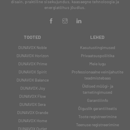
disain, praktiline sisekujundus, kaasaegne tehnoloogia ja
energiatõhus jõudlus.
TOOTED
LEHED
DUNAVOX Noble
Kasutustingimused
DUNAVOX Horizon
Privaatsuspoliitika
DUNAVOX Prime
Meie lugu
DUNAVOX Spirit
Professionaalne veinijahutite
teadmistebaas
DUNAVOX Balance
Üldised müügi- ja
DUNAVOX Joy
tarnetingimused
DUNAVOX Flow
Garantiiinfo
DUNAVOX Sera
Õiguslik garantiiteatis
DUNAVOX Grande
Toote registreerimine
DUNAVOX Home
Teenuse registreerimine
DUNAVOX Outlet