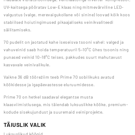
UV-kaitsega pööratav Low-E klaas ning mitmevärviline LED-
valgustus (valge, merevaigukollane või sinine) loovad kõik koos
stabiilsed hoiutingimused pikaajaliseks veinikvaliteedi
säilitamiseks.
70 pudelit on jaotatud kahe iseseisva tsooni vahel: valged ja
vahuveinid saab hoida temperatuuril 5–10°C ühes tsoonis ning
punased veinid 10–18°C teises, pakkudes suurt mahutavust
kasvavale veinivalikule.
Vaikne 36 dB töörežiim teeb Prime 70 sobilikuks avatud
köökidesse ja igapäevastesse eluruumidesse.
Prime 70 on hetkel saadaval elegantse musta
klaasviimistlusega, mis täiendab luksuslikke kööke, premium-
kodude sisekujundust ja suuremaid veiniprojekte.
TÄIUSLIK VALIK
Luksuslikud köögid