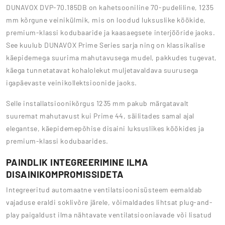
DUNAVOX DVP-70.185DB on kahetsooniline 70-pudeliline, 1235
mm kõrgune veinikülmik, mis on loodud luksuslike köökide,
premium-klassi kodubaaride ja kaasaegsete interjööride jaoks.
See kuulub DUNAVOX Prime Series sarja ning on klassikalise
käepidemega suurima mahutavusega mudel, pakkudes tugevat,
käega tunnetatavat kohalolekut muljetavaldava suurusega
igapäevaste veinikollektsioonide jaoks.
Selle installatsioonikõrgus 1235 mm pakub märgatavalt
suuremat mahutavust kui Prime 44, säilitades samal ajal
elegantse, käepidemepõhise disaini luksuslikes köökides ja
premium-klassi kodubaarides.
PAINDLIK INTEGREERIMINE ILMA
DISAINIKOMPROMISSIDETA
Integreeritud automaatne ventilatsioonisüsteem eemaldab
vajaduse eraldi soklivõre järele, võimaldades lihtsat plug-and-
play paigaldust ilma nähtavate ventilatsiooniavade või lisatud