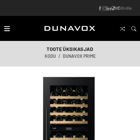
Võrdle
TOOTE ÜKSIKASJAD
KODU
DUNAVOX PRIME
Tehisintellekti loodud pilt