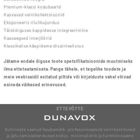
Premium-klassi kodubaarid
Kasvavad veinikollektsioonid
Eksponeeriv riiulikujundus
Täiskõrguses kappidesse integreerimine
Kaasaegsed interjöörid
Klassikalise käepideme disainieelistus
Jätame endale õiguse toote spetsifikatsioonide muutmiseks
ilma etteteatamiseta. Pange tähele, et tegelike toodete ja
meie veebisaidil esitatud piltide või kirjelduste vahel võivad
esineda väikesed erinevused.
ETTEVÕTTE
Auhinnata saanud kaubamärk, professionaalsed veinikastitused
ja jahutamislahendused kodus, minimalistlik ja funktsionaalne