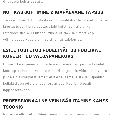
õhuvoolu kohanduseta.
NUTIKAS JUHTIMINE & IGAPÄEVANE TÄPSUS
Täisvärviline TFT puuteekraan võimaldab intuitiivset mõlema
jahutustsooni ja valgustuse juhtimist, samal ajal kui
integreeritud WiFi ühenduvus ja DUNAVOX Smart App
võimaldavad kaugjälgimist sinu nutitelefonist.
ESILE TÕSTETUD PUDELINÄITUS HOOLIKALT
KUREERITUD VÄLJAPANEKUKS
Prime 70 üks peamisi omadusi on teleskoop-puidust riiulid
koos spetsiaalse eksponeerimisriiuliga, mis võimaldab valitud
pudeleid silmapaistvamalt esitleda, samal ajal kui ülejäänud
kollektsioon püsib allpool organiseeritud ja hõlpsalt
ligipääsetavana.
PROFESSIONAALNE VEINI SÄILITAMINE KAHES
TSOONIS
Madalate vibratsioonidega, ventilaatoriga inverter-kompressor,